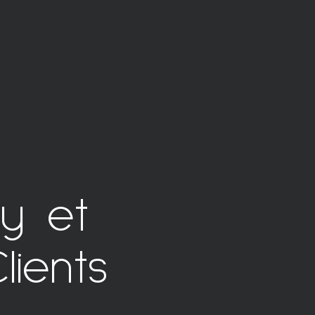
sy et
lients