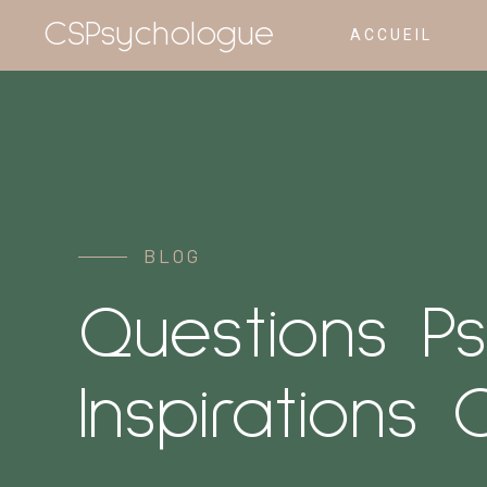
CSPsychologue
ACCUEIL
BLOG
Questions P
Inspirations C