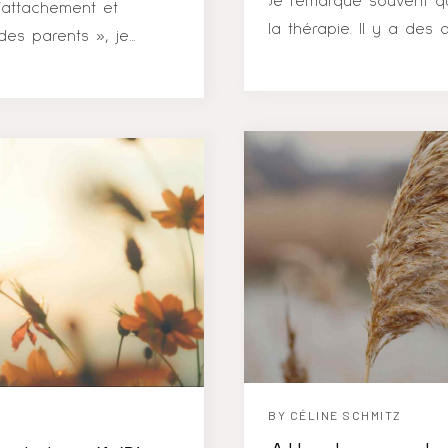
Je remarque souvent qu
l’attachement et
la thérapie. Il y a des
des parents », je
psychothérapie… 1/ Pen
ler plus loin, je vous
votre psychologue n’a
ement en suivi: « Mes
les solutions ! Il se 
ce que cela crée
Il est important de 
 pas forcément. Cela
avancées se trouvent e
ne et chaque parent a
suis leur outil de réflex
es. Ce qui va « jouer
la thérapie qui amèneron
 pu revenir...
BY
CÉLINE SCHMITZ