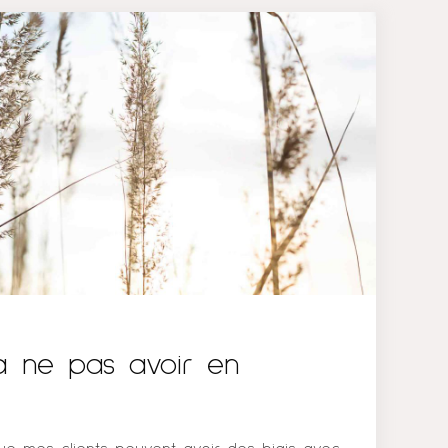
il faut être sur place pour faire une demande
er le lieu d’internat ? » Non pas besoin
e québécois pour faire une demande
hercher un lieu d’internat ! Vous pouvez le
 à ne pas avoir en