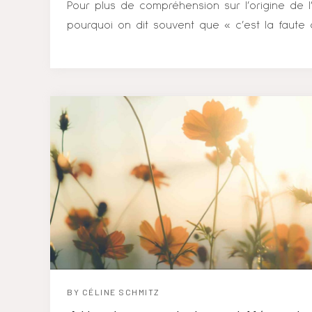
Pour plus de compréhension sur l’origine de 
pourquoi on dit souvent que « c’est la faute 
conseil de lire mon article précédent ! Pour al
donne un panel de question que j’ai régulièr
parents n’étaient pas faciles avec moi : est-
forcément un attachement insécure ? » Non,
dépend de la répétition ! L’erreur est humai
ses limites, ses propres émotions et ses faill
dans la balance » c’est la manière dont ils ont
BY
CÉLINE SCHMITZ