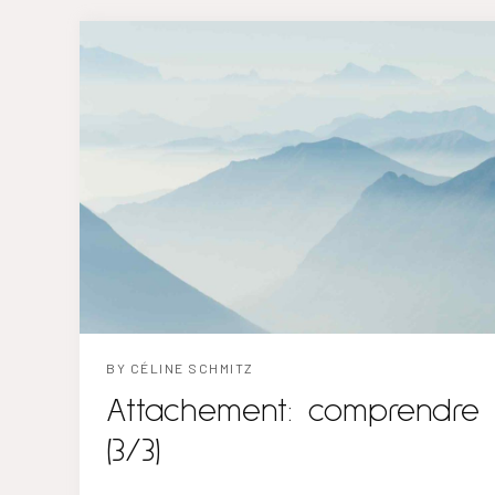
relation familiale ou professionnelle. Elle se 
laissons tomber nos défenses et que nous p
émotions, nos peurs, nos besoins et nos faib
d’autre. Cependant, il est vrai que de nomb
mal à être vulnérables, et cela peut avoir div
du rejet et expérience passées douloureuses L
BY
CÉLINE SCHMITZ
Attachement: comprendre 
(3/3)