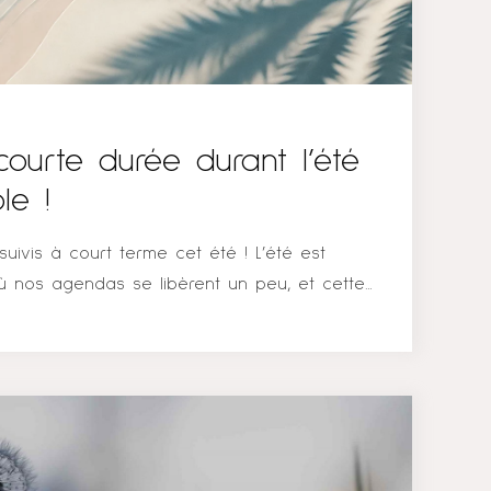
courte durée durant l’été
le !
suivis à court terme cet été ! L’été est
 nos agendas se libèrent un peu, et cette
de pouvoir vous proposer des créneaux pour
e, pouvant aller de 3 à 6 rencontres, ainsi
ponctuelles ! Mon fonctionnement habituel
 à mes clients un suivi hebdomadaire avec une
diée à chacun – même jour, même heure. Cela
emploi du temps, d’éviter les oublis et les