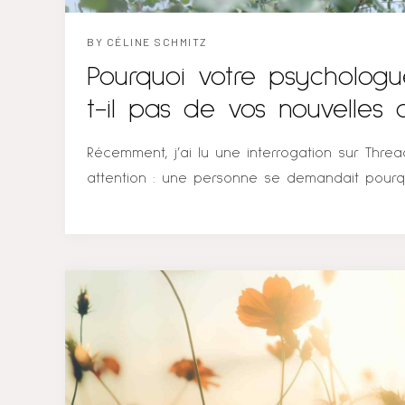
BY
CÉLINE SCHMITZ
Pourquoi votre psycholog
t-il pas de vos nouvelles 
thérapie ?
Récemment, j’ai lu une interrogation sur Thre
attention : une personne se demandait pour
prenait pas de nouvelles après la fin de son 
Cette question peu explorée mérite une attenti
touche à l’éthique, à la déontologie professi
même de l’engagement des psychologues env
l’autonomie de leurs clients. Cet article vise à
pour lesquelles les psychologues maintiennen
assurant ainsi le respect des principes fonda
profession. L’importance de la clôture thérape