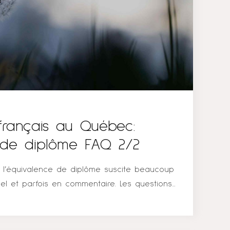
ir un suivi cohérent et continu. À titre...
français au Québec:
e de diplôme FAQ 2/2
r l’équivalence de diplôme suscite beaucoup
el et parfois en commentaire. Les questions
 général, les mêmes ! Alors pour une nouvelle
cherche dans ce beau projet, je vous mets une
ons
« Il a ressemblé à quoi votre parcours