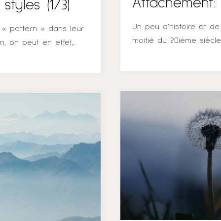
Attachement: 
styles (1/3)
Un peu d’histoire et de
 « pattern » dans leur
moitié du 20ième siècl
n, on peut en effet,
Laurenz observe les bé
« une moule à son
chose en mouvement aut
ive, de proximité et de
perturbation qu’il y a lo
essés, déçus par les
Harlow qui observe la r
» et de mettre les
mères. Initialement, on 
pter que sur moi-même
à sa mère uniquement pa
lationnel, des schémas
enfant n’avait besoin 
. Cela s’appelle l ‘...
! Or,...