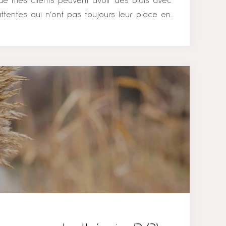
e mes clients peuvent avoir des biais avec
 attentes qui n’ont pas toujours leur place en
ser que votre psy va tout résoudre Eh non,
 pas de baguette magique et n’a pas toutes
pourrait même que votre psy ne sache pas tout
garder en tête que les réponses et les
nsemble. Je dis souvent à mes clients que je
ion. Autrement dit, c’est notre collaboration et
t un...