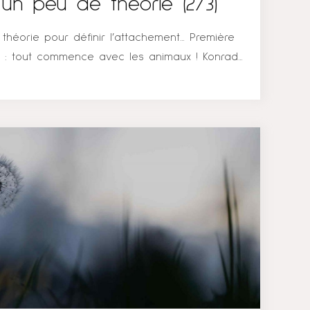
un peu de théorie (2/3)
 théorie pour définir l’attachement… Première
e : tout commence avec les animaux ! Konrad
bés oiseaux qui s’attachent à la première
our d’eux dès qu’ils naissent et la
rsque l’objet n’est plus là. Puis, il y a Harry
elation entre les bébés singes et leurs
pensait que le bébé, jusqu’à 3 ans, s’attachait
r ce qu’elle le nourrissait, mais aussi qu’un
que de cela pour se développer correctement