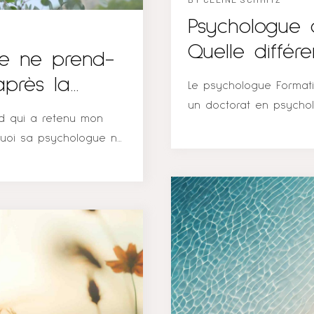
Psychologue 
Quelle différ
ue ne prend-
après la
Le psychologue Formati
un doctorat en psycho
ad qui a retenu mon
niveau doctorat (comme
quoi sa psychologue ne
plusieurs années d’étud
suivi thérapeutique…
la recherche et souven
on particulière. Elle
psychologues doivent 
onnelle, et au cœur
du Québec (OPQ). Rôles
ers le bien-être et
psychothérapeute s’il 
 démystifier les raisons
utilisent la psychothér
t cette distance,
traiter les troubles me
mentaux qui guident la
implique des méthodes 
utique La fin d’une
clients à surmonter diver