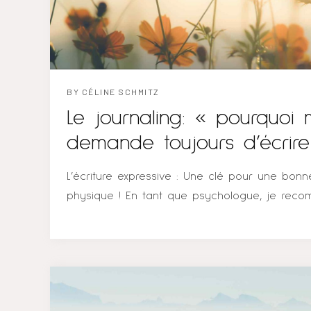
thérapie est un moment...
BY
CÉLINE SCHMITZ
Le journaling: « pourquo
demande toujours d’écrir
L’écriture expressive : Une clé pour une bon
physique ! En tant que psychologue, je rec
régulièrement à mes clients de faire un travail
en parallèle à la thérapie, mais aussi une fois
de retrouver cet espace de réflexion qu’ils 
suivi. Je propose cet exercice parfois pour re
et la gratitude envers soi-même, en abordan