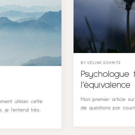
e sont sentis heureux,
annulations, et de garant
qualité, lorsqu’ils ont
BY
CÉLINE SCHMITZ
Psychologue 
l’équivalenc
Mon premier article su
ment utiliser cette
de questions par courri
, je l’entend très
qui reviennent sont, en
 un rôle essentiel
fois faciliter votre re
e, une amitié, une
petite foire aux questi