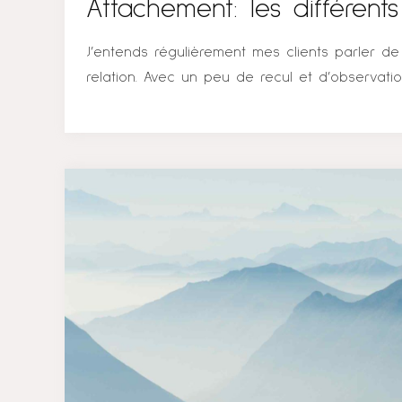
Attachement: les différents 
J’entends régulièrement mes clients parler de
relation. Avec un peu de recul et d’observatio
rapidement voir si nous sommes davantage 
rocher » qui a besoin de démonstration affect
validation, ou bien si nous sommes plutôt str
autres au point de « se créer une carapace 
gens à distance, du type: « je ne peux com
! ». Il y a donc en effet un apprentissage re
qui se manifestent toujours de la même manière