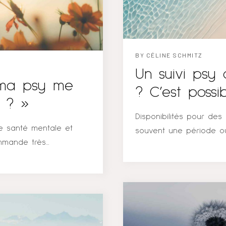
BY
CÉLINE SCHMITZ
Un suivi psy 
i ma psy me
? C’est possib
e ? »
Disponibilités pour des 
ne santé mentale et
souvent une période où
ommande très
année, j’ai la chance 
 d’écriture à la maison,
des suivis à court term
 celle-ci terminée, afin
que des consultations 
ont longtemps eu en
Habituellement, j’offre
nforcer l’estime de soi
plage horaire fixe dé
t les événements
permet de réguler mon 