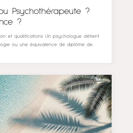
ou Psychothérapeute ?
ence ?
on et qualifications Un psychologue détient
logie ou une équivalence de diplôme de
 moi !). Cette formation rigoureuse comprend
es universitaires, des stages supervisés, de
t de l’enseignement. Au Québec, les
être membres de l’Ordre des Psychologues
 et responsabilités Le psychologue est
pratique la psychothérapie : Les psychologues
apie comme l’un de leurs principaux outils pour
ntaux et émotionnels. La psychothérapie
de traitement par la parole pour aider les
s...