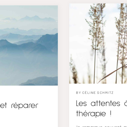
manifeste lorsque nous
d’internat ? Est-ce qu’
artageons nos
d’équivalence et cherch
lesses avec quelqu’un
d’être sur le territoir
reuses personnes ont du
d’équivalence ou pour c
erses raisons: La peur
faire depuis...
’une...
BY
CÉLINE SCHMITZ
Les attentes
et réparer
thérapie !