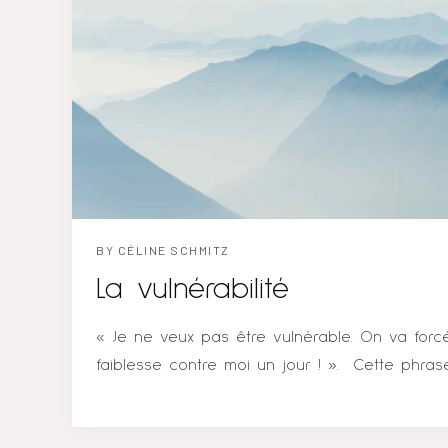
positifs de leur journée, les moments où ils s
les fois où ils estiment avoir mis en avant une 
été...
BY
CÉLINE SCHMITZ
La vulnérabilité
« Je ne veux pas être vulnérable. On va forcé
faiblesse contre moi un jour ! ». Cette phrase
régulièrement en séance… La vulnérabilité joue
dans les relations, que ce soit dans un coupl